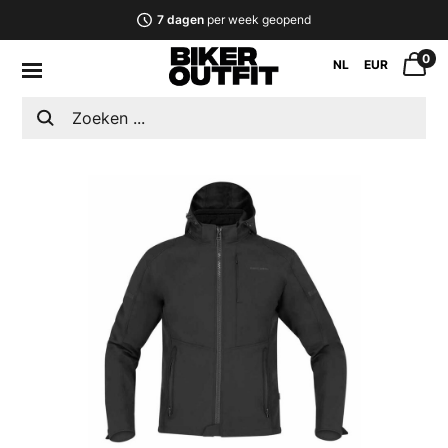
7 dagen
per week geopend
0
NL
EUR