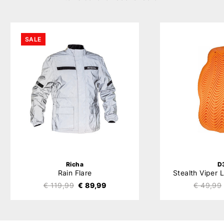
SALE
Richa
D
Rain Flare
€ 119,99
€ 89,99
€ 49,99