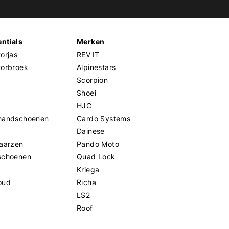
ntials
Merken
orjas
REV'IT
torbroek
Alpinestars
Scorpion
Shoei
HJC
handschoenen
Cardo Systems
Dainese
aarzen
Pando Moto
schoenen
Quad Lock
Kriega
oud
Richa
LS2
Roof