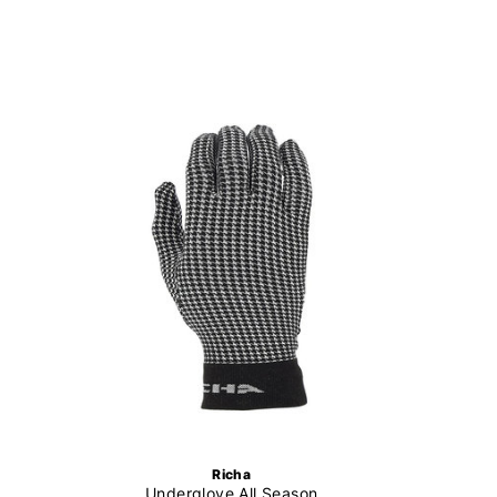
Richa
Underglove All Season