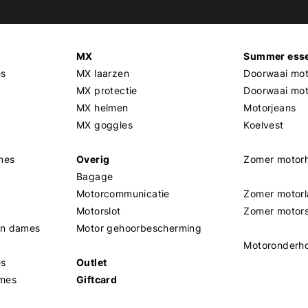
MX
Summer esse
es
MX laarzen
Doorwaai mot
MX protectie
Doorwaai mo
MX helmen
Motorjeans
MX goggles
Koelvest
mes
Overig
Zomer motor
Bagage
Motorcommunicatie
Zomer motorl
Motorslot
Zomer motor
en dames
Motor gehoorbescherming
Motoronderh
es
Outlet
mes
Giftcard