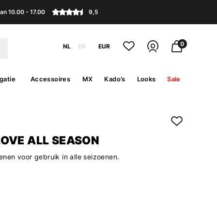
an 10.00 - 17.00
9,5
0
NL
EN
EUR
gatie
Accessoires
MX
Kado’s
Looks
Sale
OVE ALL SEASON
en voor gebruik in alle seizoenen.