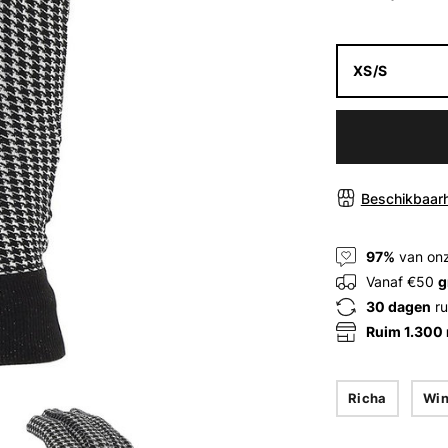
XS/S
Beschikbaarh
97%
van onz
Vanaf €50
g
30 dagen
ru
Ruim 1.300
Richa
Win