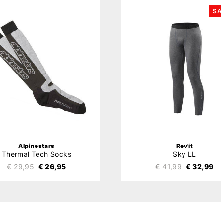
SA
Alpinestars
Rev'it
Thermal Tech Socks
Sky LL
€ 29,95
€ 26,95
€ 41,99
€ 32,99