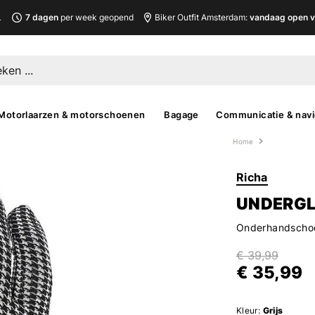
L
7 dagen
per week geopend
Biker Outfit Amsterdam:
vandaag open v
Motorlaarzen & motorschoenen
Bagage
Communicatie & navi
Home
Richa
UNDERGL
Onderhandschoen
€ 39,99
€ 35,99
Kleur:
Grijs