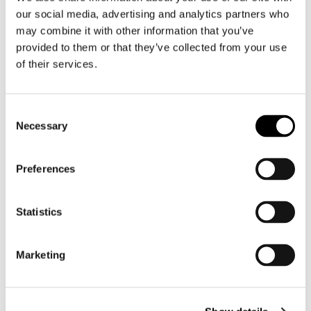
Motorkleding heren
our social media, advertising and analytics partners who
Motorjas heren
may combine it with other information that you’ve
Motorbroek heren
provided to them or that they’ve collected from your use
Motorpak heren
of their services.
Motorjeans heren
Motorhoodie heren
Consent
Necessary
Selection
Motorhelm heren
Preferences
Motorhandschoenen heren
Motorlaarzen heren
Statistics
Motorschoenen heren
Marketing
Dames
Motorkleding dames