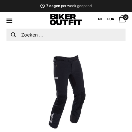
7 dagen
per week geopend
0
NL
EUR