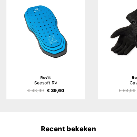
Rev'it
Re
Seesoft RV
Ca
€ 43,99
€ 39,60
€ 64,99
Recent bekeken