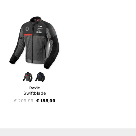
Rev'it
Swiftblade
€ 209,99
€ 188,99