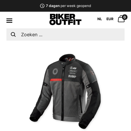
7 dagen
per week geopend
0
NL
EUR