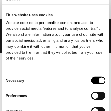
This website uses cookies
We use cookies to personalise content and ads, to
provide social media features and to analyse our traffic.
We also share information about your use of our site with
our social media, advertising and analytics partners who
may combine it with other information that you’ve
provided to them or that they’ve collected from your use
of their services.
Heren
Motorkleding heren
Consent
Motorjas heren
Necessary
Selection
Motorbroek heren
Motorpak heren
Preferences
Motorjeans heren
Motorhoodie heren