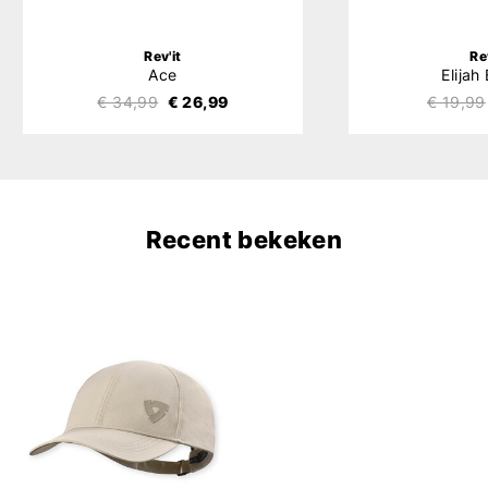
Rev'it
Re
Ace
Elijah
€ 34,99
€ 26,99
€ 19,99
Recent bekeken