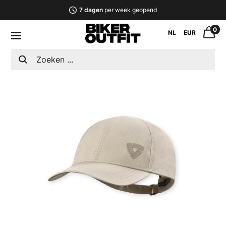
7 dagen
per week geopend
0
NL
EUR