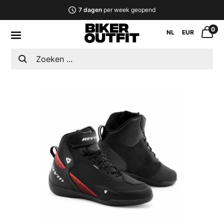
7 dagen
per week geopend
0
NL
EUR