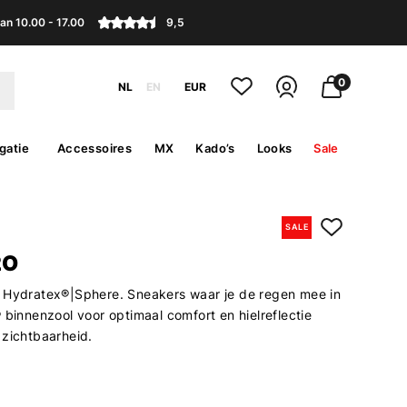
an 10.00 - 17.00
9,5
0
NL
EN
EUR
gatie
Accessoires
MX
Kado’s
Looks
Sale
SALE
2O
 Hydratex®|Sphere. Sneakers waar je de regen mee in
 binnenzool voor optimaal comfort en hielreflectie
 zichtbaarheid.