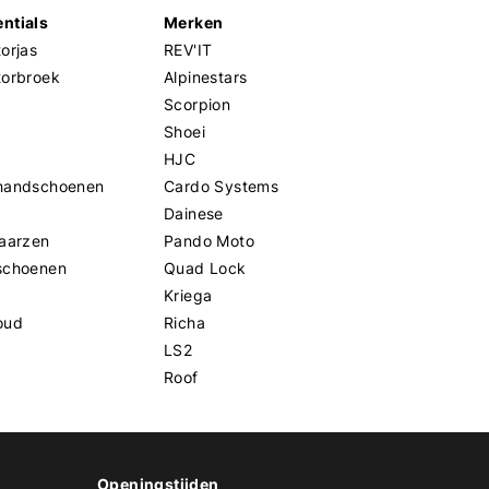
ntials
Merken
orjas
REV'IT
torbroek
Alpinestars
Scorpion
Shoei
HJC
handschoenen
Cardo Systems
Dainese
aarzen
Pando Moto
schoenen
Quad Lock
Kriega
oud
Richa
LS2
Roof
Openingstijden