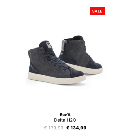
SALE
Rev'it
Delta H2O
€ 179,99
€ 134,99