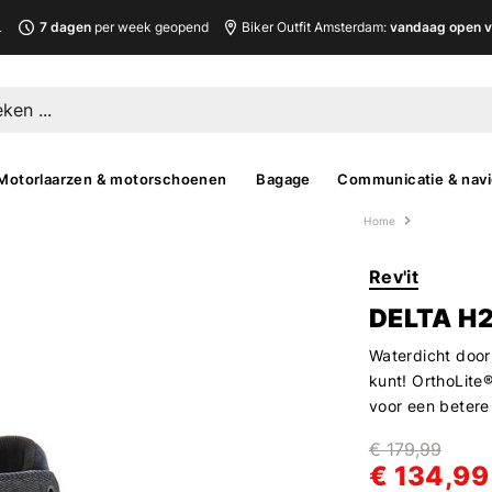
L
7 dagen
per week geopend
Biker Outfit Amsterdam:
vandaag open v
Motorlaarzen & motorschoenen
Bagage
Communicatie & navi
Home
Rev'it
DELTA H
Waterdicht door
kunt! OrthoLite®
voor een betere
€ 179,99
€ 134,99