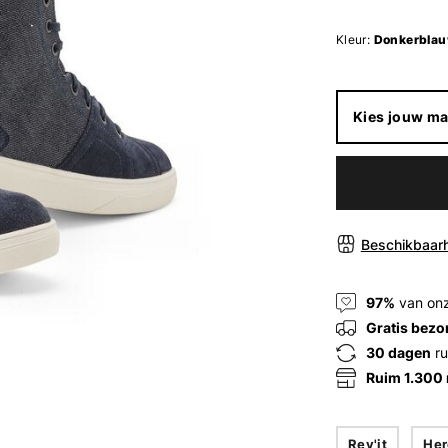
Kleur:
Donkerblau
Kies jouw ma
Beschikbaarh
97%
van onz
Gratis bezo
30 dagen
ru
Ruim 1.300
Rev'it
Her