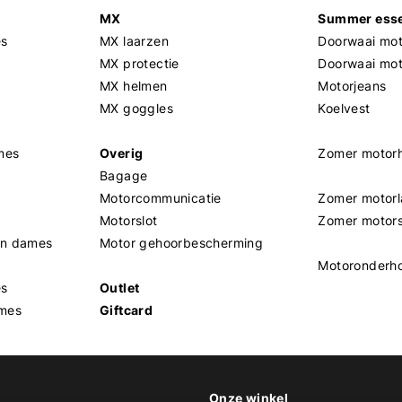
MX
Summer esse
es
MX laarzen
Doorwaai mot
MX protectie
Doorwaai mo
MX helmen
Motorjeans
MX goggles
Koelvest
mes
Overig
Zomer motor
Bagage
Motorcommunicatie
Zomer motorl
Motorslot
Zomer motor
en dames
Motor gehoorbescherming
Motoronderh
es
Outlet
mes
Giftcard
Onze winkel