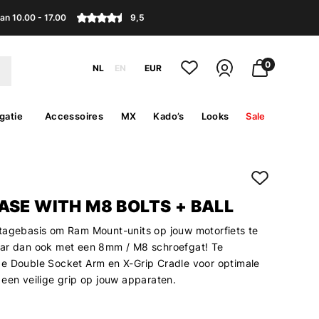
an 10.00 - 17.00
9,5
0
NL
EN
EUR
gatie
Accessoires
MX
Kado’s
Looks
Sale
ASE WITH M8 BOLTS + BALL
tagebasis om Ram Mount-units op jouw motorfiets te
ar dan ook met een 8mm / M8 schroefgat! Te
e Double Socket Arm en X-Grip Cradle voor optimale
 een veilige grip op jouw apparaten.