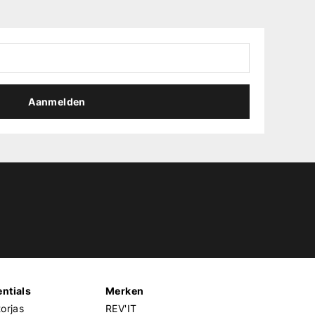
Aanmelden
ntials
Merken
orjas
REV'IT