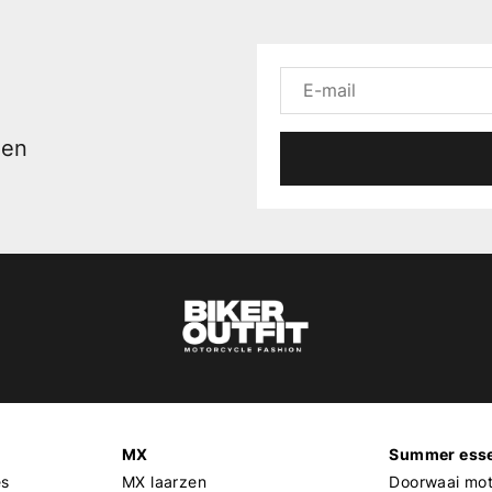
men
MX
Summer esse
es
MX laarzen
Doorwaai mot