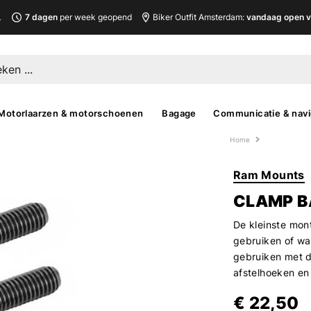
L
7 dagen
per week geopend
Biker Outfit Amsterdam:
vandaag open v
Motorlaarzen & motorschoenen
Bagage
Communicatie & navi
Home
Ram Mounts
CLAMP B
De kleinste mon
gebruiken of wa
gebruiken met d
afstelhoeken en
€ 22,50