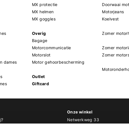
MX protectie
Doorwaai mo
MX helmen
Motorjeans
MX goggles
Koelvest
mes
Overig
Zomer motor
Bagage
Motorcommunicatie
Zomer motorl
Motorslot
Zomer motor
en dames
Motor gehoorbescherming
Motoronderh
es
Outlet
mes
Giftcard
Onze winkel
j?
Netwerkweg 33
1033 MV Amsterdam