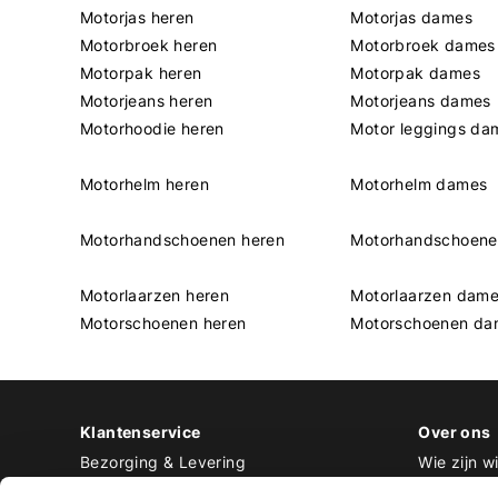
Motorjas heren
Motorjas dames
Motorbroek heren
Motorbroek dames
Motorpak heren
Motorpak dames
Motorjeans heren
Motorjeans dames
Motorhoodie heren
Motor leggings da
Motorhelm heren
Motorhelm dames
Motorhandschoenen heren
Motorhandschoen
Motorlaarzen heren
Motorlaarzen dam
Motorschoenen heren
Motorschoenen da
Klantenservice
Over ons
Bezorging & Levering
Wie zijn wi
Retourneren & Ruilen
Contact