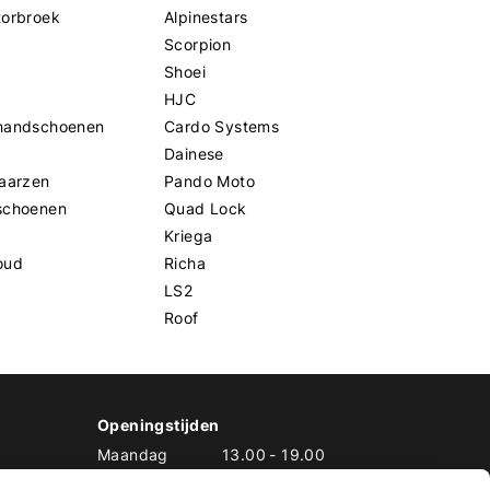
torbroek
Alpinestars
Scorpion
Shoei
HJC
handschoenen
Cardo Systems
Dainese
aarzen
Pando Moto
schoenen
Quad Lock
Kriega
oud
Richa
LS2
Roof
Openingstijden
Maandag
13.00
-
19.00
Dinsdag
10.00
-
19.00