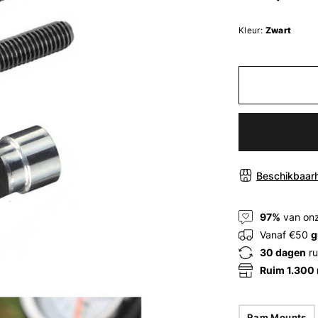
Kleur:
Zwart
Beschikbaarh
97%
van onz
Vanaf €50
g
30 dagen
ru
Ruim 1.300
Ram Mounts