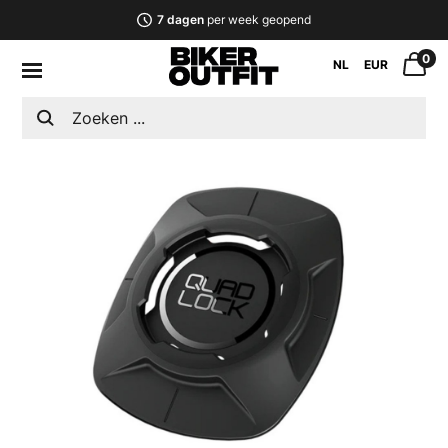
7 dagen
per week geopend
0
NL
EUR