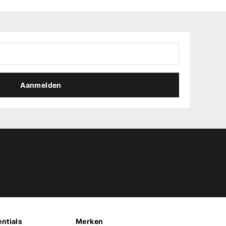
Aanmelden
ntials
Merken