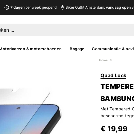
L
7 dagen
per week geopend
Biker Outfit Amsterdam:
vandaag open v
Motorlaarzen & motorschoenen
Bagage
Communicatie & navi
Home
Quad Lock
TEMPERE
SAMSUN
Met Tempered Gl
beschermd tegen
€ 19,99