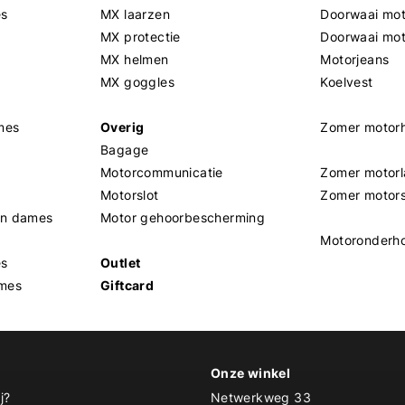
es
MX laarzen
Doorwaai mot
MX protectie
Doorwaai mo
MX helmen
Motorjeans
MX goggles
Koelvest
mes
Overig
Zomer motor
Bagage
Motorcommunicatie
Zomer motorl
Motorslot
Zomer motor
en dames
Motor gehoorbescherming
Motoronderh
es
Outlet
mes
Giftcard
Onze winkel
j?
Netwerkweg 33