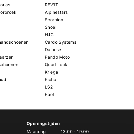
orjas
REV'IT
torbroek
Alpinestars
Scorpion
Shoei
HJC
handschoenen
Cardo Systems
Dainese
aarzen
Pando Moto
schoenen
Quad Lock
Kriega
oud
Richa
LS2
Roof
Openingstijden
Maandag
13.00
-
19.00