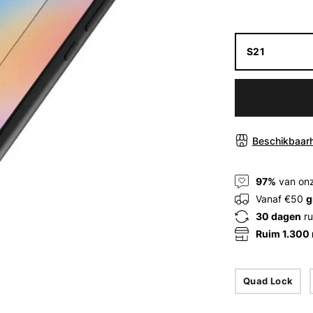
S21
Beschikbaarh
97%
van onz
Vanaf €50
g
30 dagen
ru
Ruim 1.300
Quad Lock