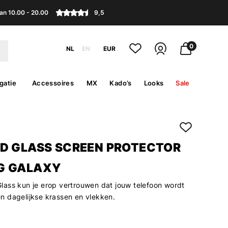
an 10.00 - 20.00
9,5
0
NL
EN
EUR
gatie
Accessoires
MX
Kado’s
Looks
Sale
D GLASS SCREEN PROTECTOR
G GALAXY
ass kun je erop vertrouwen dat jouw telefoon wordt
 dagelijkse krassen en vlekken.