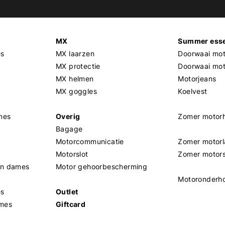
MX
Summer esse
es
MX laarzen
Doorwaai mot
MX protectie
Doorwaai mo
MX helmen
Motorjeans
MX goggles
Koelvest
mes
Overig
Zomer motor
Bagage
Motorcommunicatie
Zomer motorl
Motorslot
Zomer motor
en dames
Motor gehoorbescherming
Motoronderh
es
Outlet
mes
Giftcard