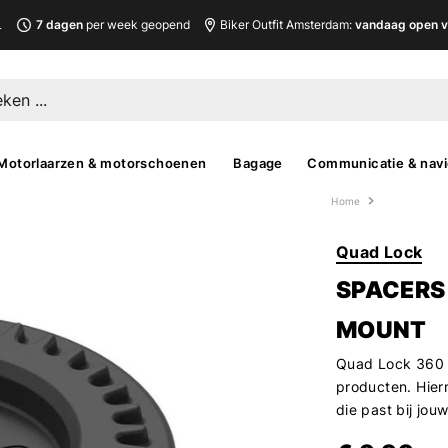
L
7 dagen
per week geopend
Biker Outfit Amsterdam:
vandaag open v
Motorlaarzen & motorschoenen
Bagage
Communicatie & navi
Home
Quad Lock
SPACERS
MOUNT
Quad Lock 360 s
producten. Hier
die past bij jou