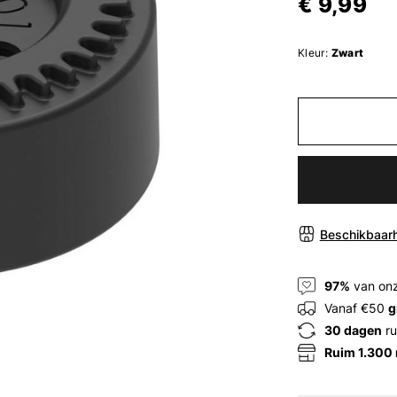
€ 9,99
Kleur:
Zwart
Beschikbaarh
97%
van onz
Vanaf €50
g
30 dagen
ru
Ruim 1.300