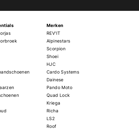
ntials
Merken
orjas
REV'IT
torbroek
Alpinestars
Scorpion
Shoei
HJC
handschoenen
Cardo Systems
Dainese
aarzen
Pando Moto
schoenen
Quad Lock
Kriega
oud
Richa
LS2
Roof