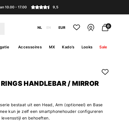
an 10.00 - 17.00
9,5
0
NL
EN
EUR
gatie
Accessoires
MX
Kado’s
Looks
Sale
 RINGS HANDLEBAR / MIRROR
erie bestaat uit een Head, Arm (optioneel) en Base
mee kun je zelf een smartphonehouder configureren
w levensstijl en behoeften.