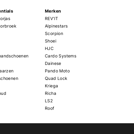
ntials
Merken
orjas
REV'IT
torbroek
Alpinestars
Scorpion
Shoei
HJC
handschoenen
Cardo Systems
Dainese
aarzen
Pando Moto
schoenen
Quad Lock
Kriega
oud
Richa
LS2
Roof