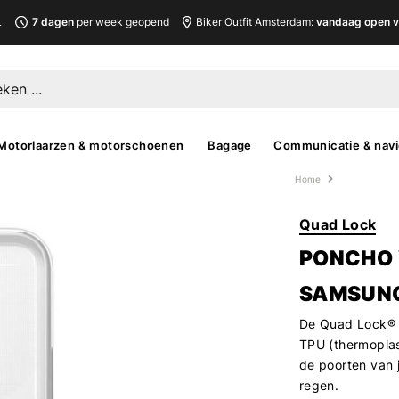
L
7 dagen
per week geopend
Biker Outfit Amsterdam:
vandaag open v
Motorlaarzen & motorschoenen
Bagage
Communicatie & navi
Home
Quad Lock
PONCHO 
SAMSUN
De Quad Lock® 
TPU (thermoplas
de poorten van 
regen.