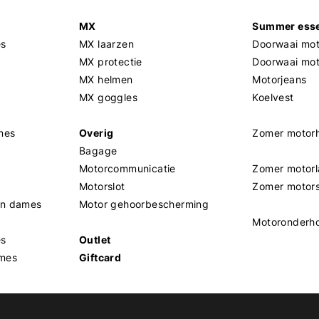
MX
Summer esse
es
MX laarzen
Doorwaai mot
MX protectie
Doorwaai mo
MX helmen
Motorjeans
MX goggles
Koelvest
mes
Overig
Zomer motor
Bagage
Motorcommunicatie
Zomer motorl
Motorslot
Zomer motor
en dames
Motor gehoorbescherming
Motoronderh
es
Outlet
mes
Giftcard