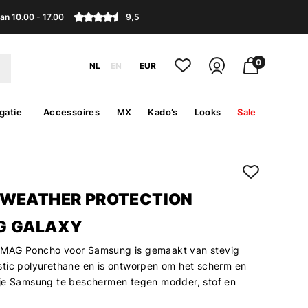
an 10.00 - 17.00
9,5
0
NL
EN
EUR
gatie
Accessoires
MX
Kado’s
Looks
Sale
WEATHER PROTECTION
G GALAXY
MAG Poncho voor Samsung is gemaakt van stevig
tic polyurethane en is ontworpen om het scherm en
je Samsung te beschermen tegen modder, stof en