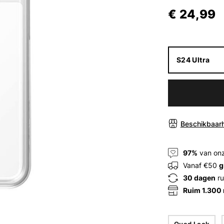
€ 24,99
S24 Ultra
Beschikbaarh
97%
van onz
Vanaf €50
g
30 dagen
ru
Ruim 1.300
Quad Lock