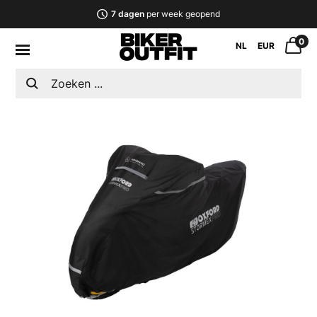
7 dagen
per week geopend
0
NL
EUR