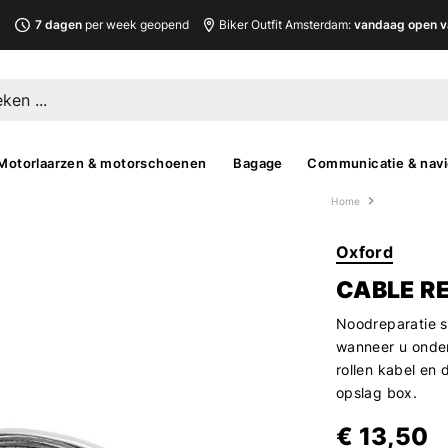
L
7 dagen
per week geopend
Biker Outfit Amsterdam:
vandaag open v
Motorlaarzen & motorschoenen
Bagage
Communicatie & navi
Home
Oxford
CABLE RE
Noodreparatie s
wanneer u onder
rollen kabel en 
opslag box.
€ 13,50