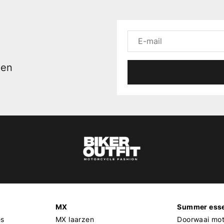
men
MX
Summer esse
es
MX laarzen
Doorwaai mot