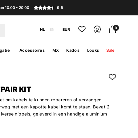
an 10.00 - 20.00
9,5
0
NL
EN
EUR
gatie
Accessoires
MX
Kado’s
Looks
Sale
PAIR KIT
et om kabels te kunnen repareren of vervangen
weg met een kapotte kabel komt te staan. Bevat 2
diverse nippels, geleverd in een handige aluminium