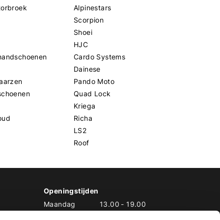
torbroek
Alpinestars
Scorpion
Shoei
HJC
handschoenen
Cardo Systems
Dainese
aarzen
Pando Moto
schoenen
Quad Lock
Kriega
oud
Richa
LS2
Roof
Openingstijden
Maandag
13.00
-
19.00
Dinsdag
10.00
-
19.00