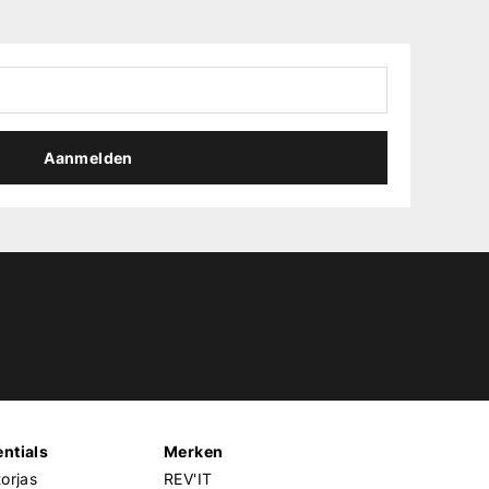
Aanmelden
ntials
Merken
orjas
REV'IT