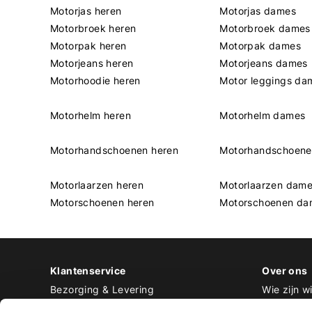
Motorjas heren
Motorjas dames
Motorbroek heren
Motorbroek dames
Motorpak heren
Motorpak dames
Motorjeans heren
Motorjeans dames
Motorhoodie heren
Motor leggings da
Motorhelm heren
Motorhelm dames
Motorhandschoenen heren
Motorhandschoen
Motorlaarzen heren
Motorlaarzen dam
Motorschoenen heren
Motorschoenen da
Klantenservice
Over ons
Bezorging & Levering
Wie zijn wi
Retourneren & Ruilen
Contact