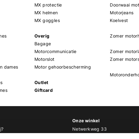
MX protectie
Doorwaai mo
MX helmen
Motorjeans
MX goggles
Koelvest
mes
Overig
Zomer motor
Bagage
Motorcommunicatie
Zomer motorl
Motorslot
Zomer motor
en dames
Motor gehoorbescherming
Motoronderh
es
Outlet
mes
Giftcard
Onze winkel
j?
Netwerkweg 33
1033 MV Amsterdam