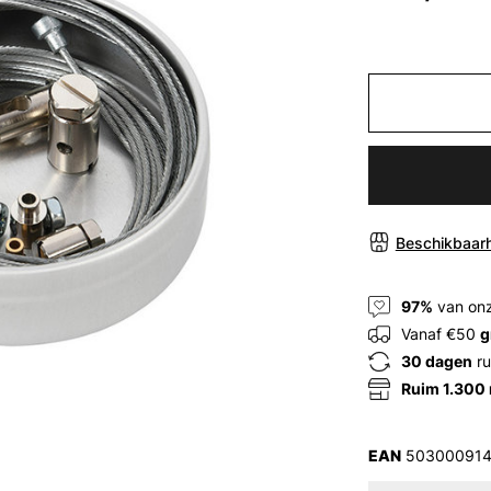
Beschikbaarh
97%
van onz
Vanaf €50
g
30 dagen
ru
Ruim 1.300
EAN
503000914