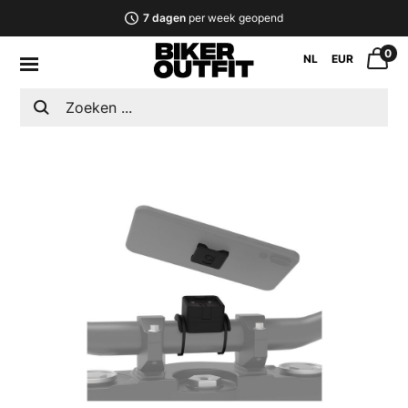
7 dagen
per week geopend
0
NL
EUR