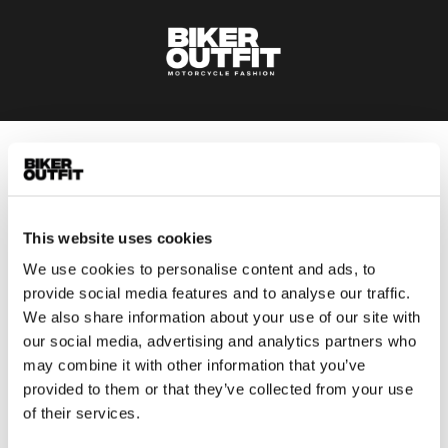
Heren
Motorkleding heren
Motorjas heren
This website uses cookies
Motorbroek heren
We use cookies to personalise content and ads, to
Motorpak heren
provide social media features and to analyse our traffic.
Motorjeans heren
We also share information about your use of our site with
Motorhoodie heren
our social media, advertising and analytics partners who
may combine it with other information that you’ve
provided to them or that they’ve collected from your use
Motorhelm heren
of their services.
Motorhandschoenen heren