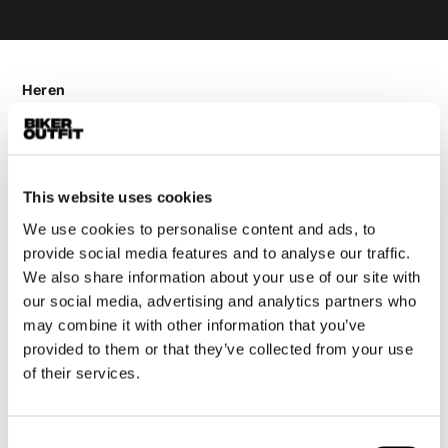
Heren
Motorkleding heren
Motorjas heren
Motorbroek heren
This website uses cookies
Motorpak heren
We use cookies to personalise content and ads, to
Motorjeans heren
provide social media features and to analyse our traffic.
Motorhoodie heren
We also share information about your use of our site with
our social media, advertising and analytics partners who
Motorhelm heren
may combine it with other information that you’ve
provided to them or that they’ve collected from your use
Motorhandschoenen heren
of their services.
Motorlaarzen heren
Consent
Motorschoenen heren