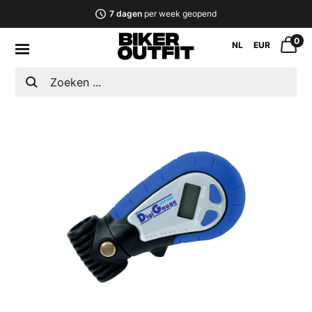
7 dagen
per week geopend
0
NL
EUR