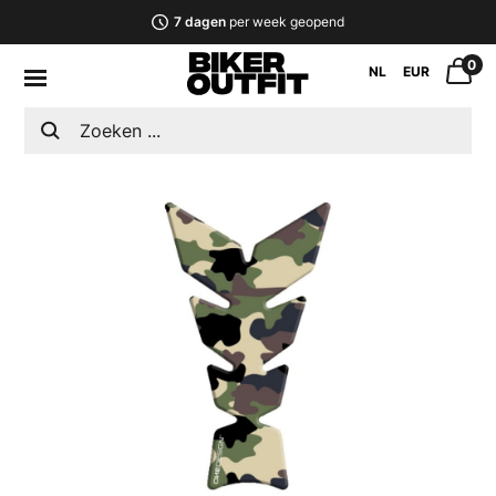
7 dagen
per week geopend
0
NL
EUR