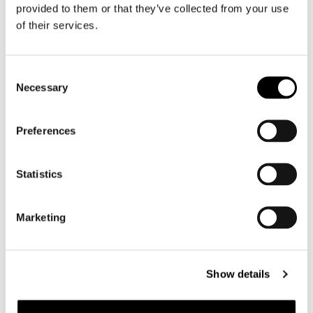
Motorjeans heren
provided to them or that they’ve collected from your use
Motorhoodie heren
of their services.
Motorhelm heren
Consent
Necessary
Selection
Motorhandschoenen heren
Preferences
Motorlaarzen heren
Motorschoenen heren
Statistics
Dames
Motorkleding dames
Marketing
Motorjas dames
Motorbroek dames
Show details
Motorpak dames
Motorjeans dames