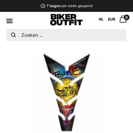
7 dagen
per week geopend
0
NL
EUR