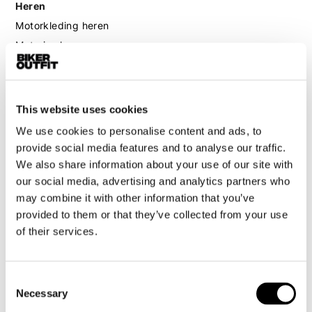
Heren
Motorkleding heren
Motorjas heren
Motorbroek heren
Motorpak heren
Motorjeans heren
This website uses cookies
Motorhoodie heren
We use cookies to personalise content and ads, to
provide social media features and to analyse our traffic.
Motorhelm heren
We also share information about your use of our site with
our social media, advertising and analytics partners who
Motorhandschoenen heren
may combine it with other information that you’ve
provided to them or that they’ve collected from your use
of their services.
Motorlaarzen heren
Motorschoenen heren
Consent
Necessary
Selection
Dames