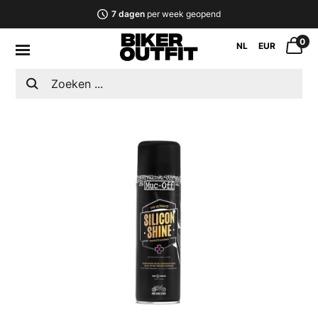
7 dagen
per week geopend
0
NL
EUR