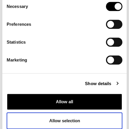
Consent
Motorschoenen heren
Necessary
Selection
Dames
Preferences
Motorkleding dames
Motorjas dames
Statistics
Motorbroek dames
Motorpak dames
Marketing
Motorjeans dames
Motor leggings dames
Show details
Motorhelm dames
Motorhandschoenen dames
Allow all
Motorlaarzen dames
Allow selection
Motorschoenen dames