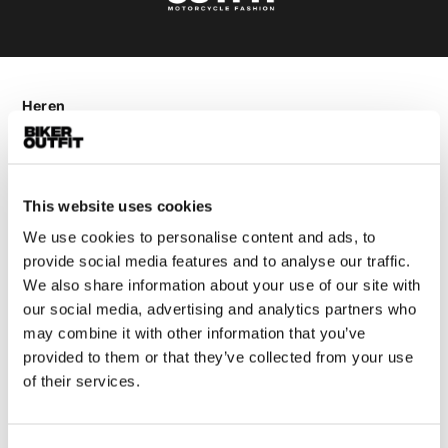
Heren
Motorkleding heren
Motorjas heren
Motorbroek heren
This website uses cookies
Motorpak heren
We use cookies to personalise content and ads, to
Motorjeans heren
provide social media features and to analyse our traffic.
Motorhoodie heren
We also share information about your use of our site with
our social media, advertising and analytics partners who
Motorhelm heren
may combine it with other information that you’ve
provided to them or that they’ve collected from your use
Motorhandschoenen heren
of their services.
Motorlaarzen heren