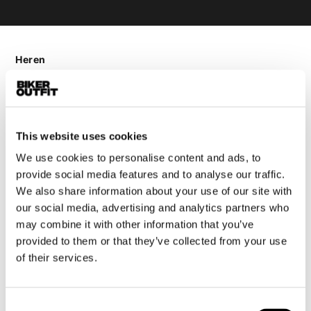
Heren
Motorkleding heren
Motorjas heren
Motorbroek heren
This website uses cookies
Motorpak heren
Motorjeans heren
We use cookies to personalise content and ads, to
provide social media features and to analyse our traffic.
Motorhoodie heren
We also share information about your use of our site with
our social media, advertising and analytics partners who
Motorhelm heren
may combine it with other information that you’ve
provided to them or that they’ve collected from your use
Motorhandschoenen heren
of their services.
Motorlaarzen heren
Consent
Motorschoenen heren