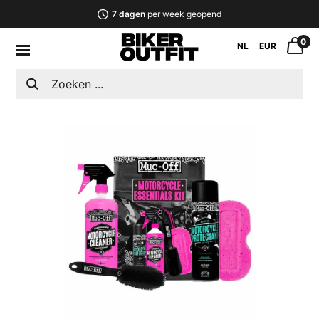
7 dagen
per week geopend
0
NL
EUR