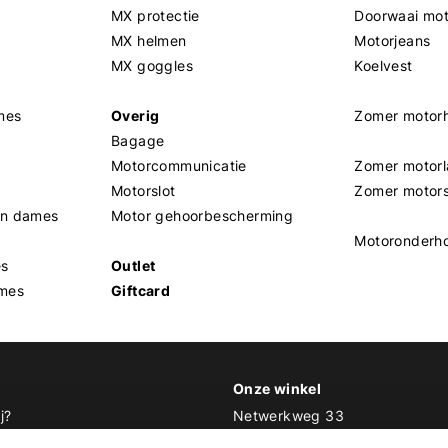
MX protectie
Doorwaai mo
MX helmen
Motorjeans
MX goggles
Koelvest
mes
Overig
Zomer motor
Bagage
Motorcommunicatie
Zomer motorl
Motorslot
Zomer motor
en dames
Motor gehoorbescherming
Motoronderh
es
Outlet
mes
Giftcard
Onze winkel
j?
Netwerkweg 33
1033 MV Amsterdam