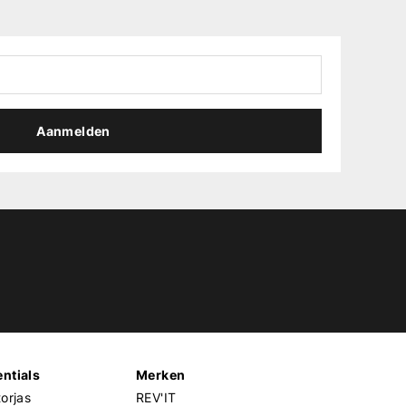
Aanmelden
ntials
Merken
orjas
REV'IT