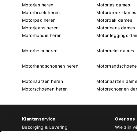
Motorjas heren
Motorjas dames
Motorbroek heren
Motorbroek dames
Motorpak heren
Motorpak dames
Motorjeans heren
Motorjeans dames
Motorhoodie heren
Motor leggings da
Motorhelm heren
Motorhelm dames
Motorhandschoenen heren
Motorhandschoen
Motorlaarzen heren
Motorlaarzen dam
Motorschoenen heren
Motorschoenen da
Klantenservice
Over ons
Bezorging & Levering
Wie zijn wi
Retourneren & Ruilen
Contact