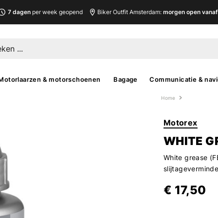
7 dagen
per week geopend
Biker Outfit Amsterdam:
morgen open vanaf 
Motorlaarzen & motorschoenen
Bagage
Communicatie & navi
Home
Motorex
WHITE G
White grease (F
slijtagevermind
€ 17,50