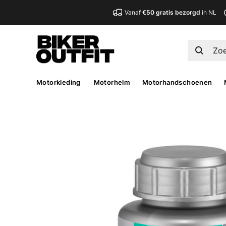
Vanaf
€50 gratis bezorgd
in NL
Motorkleding
Motorhelm
Motorhandschoenen