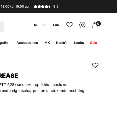
13.00 tot 19.00 uur
9,5
0
NL
EN
EUR
gatie
Accessoires
MX
Kado’s
Looks
Sale
REASE
ETT 628) smeervet op lithiumbasis met
erende eigenschappen en uitstekende hechting.