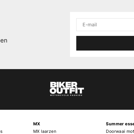
men
MX
Summer esse
es
MX laarzen
Doorwaai mot