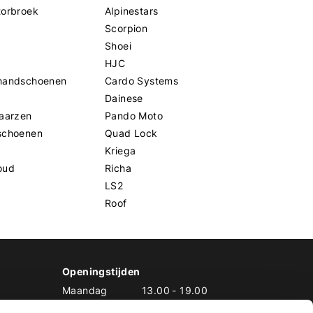
torbroek
Alpinestars
Scorpion
Shoei
HJC
handschoenen
Cardo Systems
Dainese
aarzen
Pando Moto
schoenen
Quad Lock
Kriega
oud
Richa
LS2
Roof
Openingstijden
Maandag
13.00
-
19.00
Dinsdag
10.00
-
19.00