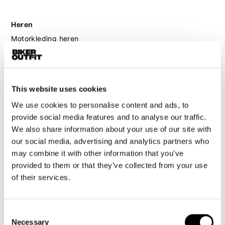
Heren
Motorkleding heren
Motorjas heren
Motorbroek heren
Motorpak heren
This website uses cookies
Motorjeans heren
We use cookies to personalise content and ads, to
Motorhoodie heren
provide social media features and to analyse our traffic.
We also share information about your use of our site with
Motorhelm heren
our social media, advertising and analytics partners who
may combine it with other information that you’ve
Motorhandschoenen heren
provided to them or that they’ve collected from your use
of their services.
Motorlaarzen heren
Motorschoenen heren
Consent
Necessary
Selection