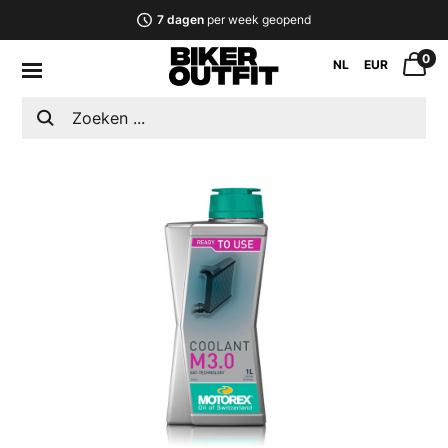
7 dagen
per week geopend
0
NL
EUR