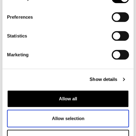
Dames
Motorkleding dames
Preferences
Motorjas dames
Motorbroek dames
Statistics
Motorpak dames
Motorjeans dames
Marketing
Motor leggings dames
Motorhelm dames
Show details
Motorhandschoenen dames
Allow all
Motorlaarzen dames
Motorschoenen dames
Allow selection
MX