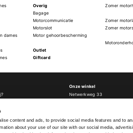
mes
Overig
Zomer motor
Bagage
Motorcommunicatie
Zomer motorl
Motorslot
Zomer motor
en dames
Motor gehoorbescherming
Motoronderh
es
Outlet
mes
Giftcard
Onze winkel
j?
Netwerkweg 33
1033 MV Amsterdam
 Biker Outfit
s
E
info@bikeroutfit.nl
ise content and ads, to provide social media features and to an
T 020 493 03 67
rmation about your use of our site with our social media, advertis