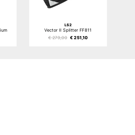
LS2
dium
Vector II Splitter FF811
€ 279,00
€ 251,10