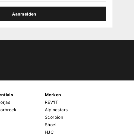
Aanmelden
ntials
Merken
orjas
REV'IT
torbroek
Alpinestars
Scorpion
Shoei
HJC