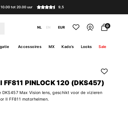
10.00 tot 20.00 uur
9,5
0
NL
EN
EUR
gatie
Accessoires
MX
Kado’s
Looks
Sale
I FF811 PINLOCK 120 (DKS457)
e DKS457 Max Vision lens, geschikt voor de vizieren
or II FF811 motorhelmen.