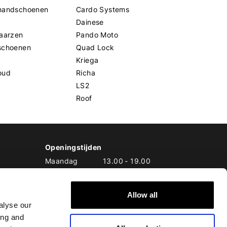
handschoenen
Cardo Systems
Dainese
aarzen
Pando Moto
schoenen
Quad Lock
Kriega
oud
Richa
LS2
Roof
Openingstijden
Maandag
13.00
-
19.00
Dinsdag
10.00
-
19.00
Woensdag
10.00
-
19.00
Donderdag
10.00
-
20.00
Allow all
alyse our
Vrijdag
10.00
-
20.00
Zaterdag
10.00
-
17.00
ing and