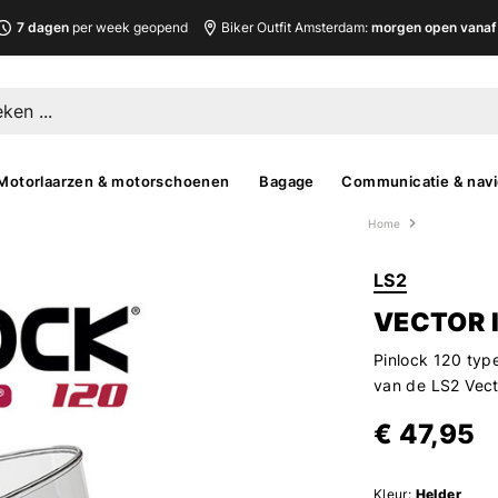
7 dagen
per week geopend
Biker Outfit Amsterdam:
morgen open vanaf 
Motorlaarzen & motorschoenen
Bagage
Communicatie & navi
Home
LS2
VECTOR I
Pinlock 120 typ
van de LS2 Vect
€ 47,95
Kleur:
Helder