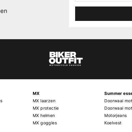
men
MX
Summer esse
es
MX laarzen
Doorwaai mot
MX protectie
Doorwaai mo
MX helmen
Motorjeans
MX goggles
Koelvest