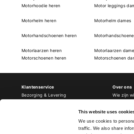
Motorhoodie heren
Motor leggings da
Motorhelm heren
Motorhelm dames
Motorhandschoenen heren
Motorhandschoen
Motorlaarzen heren
Motorlaarzen dam
Motorschoenen heren
Motorschoenen da
Klantenservice
Over ons
Bezorging & Levering
Wie zijn wi
Retourneren & Ruilen
Contact
Betalen
Werken bij
This website uses cookie
Bestellen & Voorraad
We use cookies to personal
Alle veelgestelde vragen
traffic. We also share info
Disclaimer