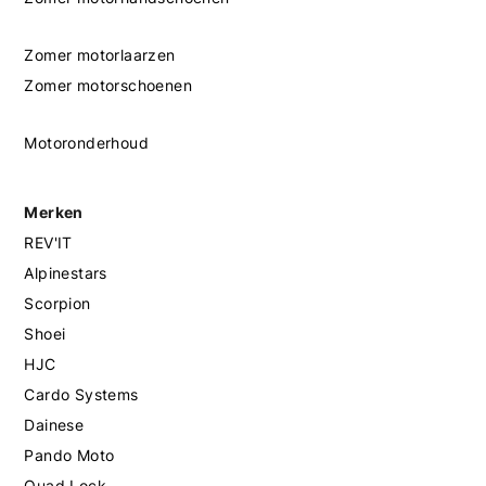
Zomer motorlaarzen
Zomer motorschoenen
Motoronderhoud
Merken
REV'IT
Alpinestars
Scorpion
Shoei
HJC
Cardo Systems
Dainese
Pando Moto
Quad Lock