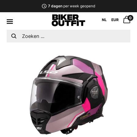
7 dagen
per week geopend
0
NL
EUR