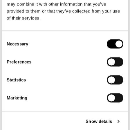
may combine it with other information that you’ve
Motorpak heren
provided to them or that they’ve collected from your use
Motorjeans heren
of their services.
Motorhoodie heren
Consent
Motorhelm heren
Necessary
Selection
Motorhandschoenen heren
Preferences
Motorlaarzen heren
Motorschoenen heren
Statistics
Dames
Marketing
Motorkleding dames
Motorjas dames
Show details
Motorbroek dames
Motorpak dames