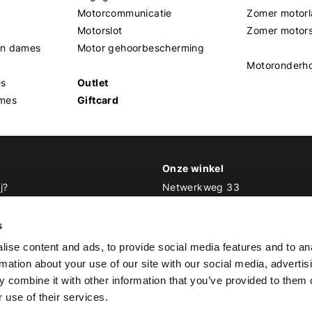
Motorcommunicatie
Zomer motorl
Motorslot
Zomer motor
en dames
Motor gehoorbescherming
Motoronderh
es
Outlet
mes
Giftcard
Onze winkel
j?
Netwerkweg 33
1033 MV Amsterdam
 Biker Outfit
s
E
info@bikeroutfit.nl
ise content and ads, to provide social media features and to an
T 020 493 03 67
rmation about your use of our site with our social media, advertis
 combine it with other information that you’ve provided to them o
 use of their services.