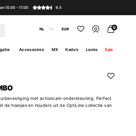
an 10.00 - 17.00
9,5
0
NL
EN
EUR
gatie
Accessoires
MX
Kado’s
Looks
Sale
MBO
urbevestiging met actioncam-ondersteuning. Perfect
t de hoesjes en houders uit de OptiLine collectie van