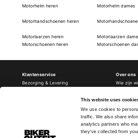
Motorhelm heren
Motorhelm dames
Motorhandschoenen heren
Motorhandschoen
Motorlaarzen heren
Motorlaarzen dam
Motorschoenen heren
Motorschoenen da
Klantenservice
Over ons
Bezorging & Levering
Wie zijn wi
Retourneren & Ruilen
Contact
Betalen
Werken bij
This website uses cookie
Bestellen & Voorraad
We use cookies to personal
Alle veelgestelde vragen
traffic. We also share info
Disclaimer
analytics partners who may
Algemene voorwaarden
they’ve collected from your
Privacy Policy