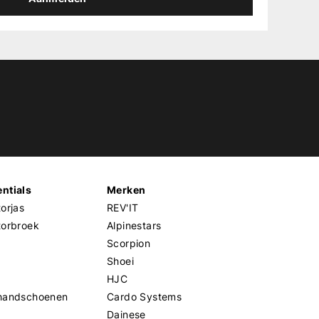
ntials
Merken
orjas
REV'IT
torbroek
Alpinestars
Scorpion
Shoei
HJC
handschoenen
Cardo Systems
Dainese