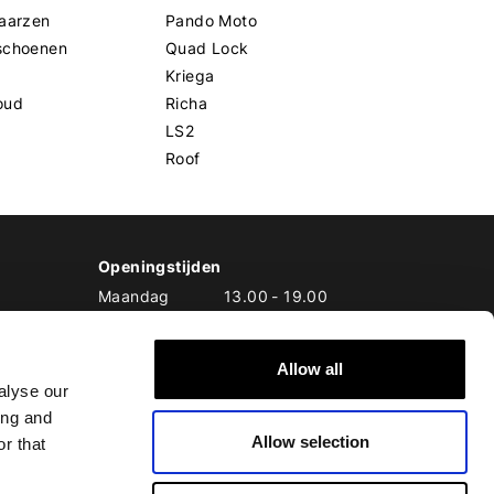
aarzen
Pando Moto
schoenen
Quad Lock
Kriega
oud
Richa
LS2
Roof
Openingstijden
Maandag
13.00
-
19.00
Dinsdag
10.00
-
19.00
Woensdag
10.00
-
19.00
Allow all
Donderdag
10.00
-
20.00
alyse our
Vrijdag
10.00
-
20.00
ing and
Zaterdag
10.00
-
17.00
Allow selection
Zondag
10.00
-
17.00
r that