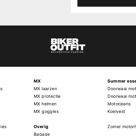
MX
Summer esse
es
MX laarzen
Doorwaai mot
MX protectie
Doorwaai mo
MX helmen
Motorjeans
MX goggles
Koelvest
mes
Overig
Zomer motor
Bagage