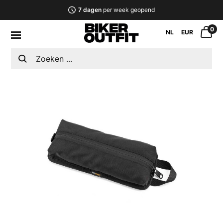
7 dagen
per week geopend
0
NL
EUR