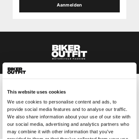
Aanmelden
Heren
This website uses cookies
Motorkleding heren
We use cookies to personalise content and ads, to
Motorjas heren
provide social media features and to analyse our traffic.
Motorbroek heren
We also share information about your use of our site with
Motorpak heren
our social media, advertising and analytics partners who
may combine it with other information that you’ve
Motorjeans heren
provided to them or that they’ve collected from your use