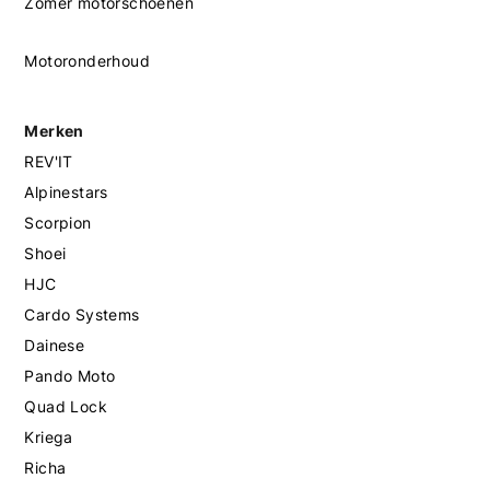
Zomer motorschoenen
Motoronderhoud
Merken
REV'IT
Alpinestars
Scorpion
Shoei
HJC
Cardo Systems
Dainese
Pando Moto
Quad Lock
Kriega
Richa