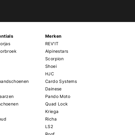
ntials
Merken
orjas
REV'IT
torbroek
Alpinestars
Scorpion
Shoei
HJC
handschoenen
Cardo Systems
Dainese
aarzen
Pando Moto
schoenen
Quad Lock
Kriega
oud
Richa
LS2
Roof