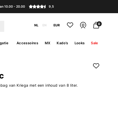
an 10.00 - 20.00
9,5
0
NL
EN
EUR
gatie
Accessoires
MX
Kado’s
Looks
Sale
DC
ngbag van Kriega met een inhoud van 8 liter.