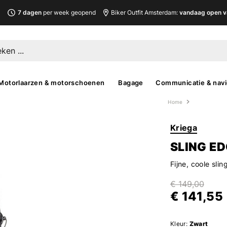
L
7 dagen
per week geopend
Biker Outfit Amsterdam:
vandaag open v
Motorlaarzen & motorschoenen
Bagage
Communicatie & navi
Home
Kriega
SLING E
Fijne, coole sli
€ 149,00
€ 141,55
Kleur:
Zwart