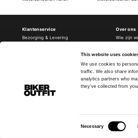
Klantenservice
Over ons
Bezorging & Levering
Wie zijn wi
Retourneren & Ruilen
Contact
Betalen
Werken bij
This website uses cookie
Bestellen & Voorraad
We use cookies to personal
Alle veelgestelde vragen
traffic. We also share info
Disclaimer
analytics partners who may
Algemene voorwaarden
they’ve collected from your
Privacy Policy
Consent
Necessary
Selection