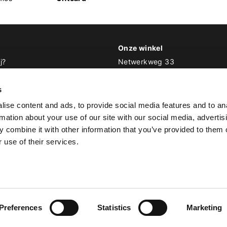
Onze winkel
j?
Netwerkweg 33
1033 MV Amsterdam
 Biker Outfit
s
E
info@bikeroutfit.nl
ise content and ads, to provide social media features and to an
T 020 493 03 67
rmation about your use of our site with our social media, advertis
 combine it with other information that you’ve provided to them o
 use of their services.
© Copyright 2026 Biker Outfit
Preferences
Statistics
Marketing