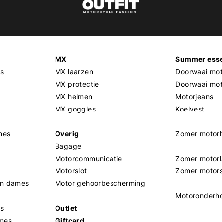
MX
Summer esse
es
MX laarzen
Doorwaai mot
MX protectie
Doorwaai mo
MX helmen
Motorjeans
MX goggles
Koelvest
mes
Overig
Zomer motor
Bagage
Motorcommunicatie
Zomer motorl
Motorslot
Zomer motor
en dames
Motor gehoorbescherming
Motoronderh
es
Outlet
mes
Giftcard