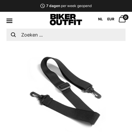
7 dagen
per week geopend
0
NL
EUR