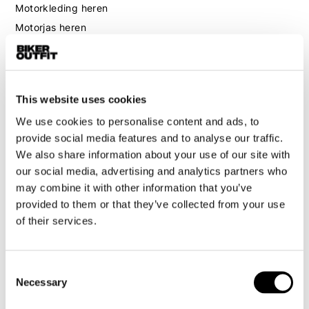
Motorkleding heren
Motorjas heren
Motorbroek heren
Motorpak heren
Motorjeans heren
This website uses cookies
Motorhoodie heren
We use cookies to personalise content and ads, to
provide social media features and to analyse our traffic.
Motorhelm heren
We also share information about your use of our site with
our social media, advertising and analytics partners who
Motorhandschoenen heren
may combine it with other information that you’ve
provided to them or that they’ve collected from your use
Motorlaarzen heren
of their services.
Motorschoenen heren
Consent
Dames
Necessary
Selection
Motorkleding dames