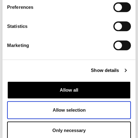
Motorjas dames
Preferences
Motorbroek dames
Motorpak dames
Statistics
Motorjeans dames
Motor leggings dames
Marketing
Motorhelm dames
Show details
Motorhandschoenen dames
Motorlaarzen dames
Allow all
Motorschoenen dames
Allow selection
MX
MX laarzen
Only necessary
MX protectie