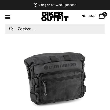
7 dagen
per week geopend
0
NL
EUR