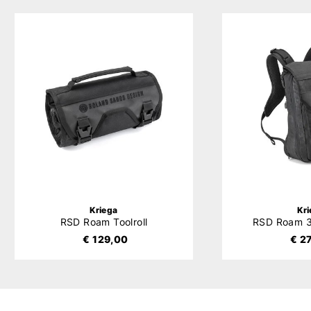
Kriega
Kr
RSD Roam Toolroll
RSD Roam 
€ 129,00
€ 2