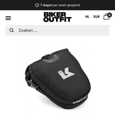
7 dagen
per week geopend
0
NL
EUR