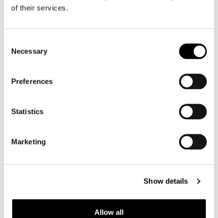
of their services.
Motorhelm heren
Consent
Motorhandschoenen heren
Necessary
Selection
Motorlaarzen heren
Preferences
Motorschoenen heren
Statistics
Dames
Motorkleding dames
Marketing
Motorjas dames
Motorbroek dames
Motorpak dames
Show details
Motorjeans dames
Motor leggings dames
Allow all