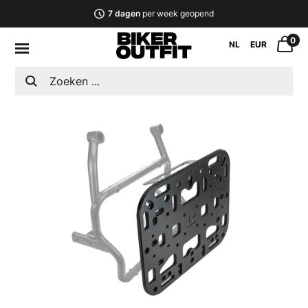
7 dagen
per week geopend
0
NL
EUR