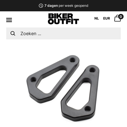
7 dagen
per week geopend
0
NL
EUR