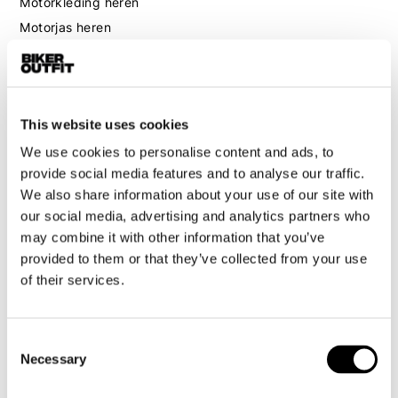
Motorkleding heren
Motorjas heren
Motorbroek heren
Motorpak heren
Motorjeans heren
This website uses cookies
Motorhoodie heren
We use cookies to personalise content and ads, to
provide social media features and to analyse our traffic.
Motorhelm heren
We also share information about your use of our site with
our social media, advertising and analytics partners who
Motorhandschoenen heren
may combine it with other information that you’ve
provided to them or that they’ve collected from your use
Motorlaarzen heren
of their services.
Motorschoenen heren
Consent
Dames
Necessary
Selection
Motorkleding dames