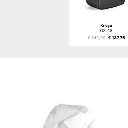
Kriega
OS-18
€ 145,00
€ 137,75