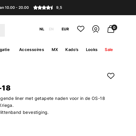
an 10.00 - 20.00
9,5
0
NL
EN
EUR
gatie
Accessoires
MX
Kado’s
Looks
Sale
-18
ngende liner met getapete naden voor in de OS-18
Kriega.
klittenband bevestiging.