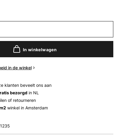
In winkelwagen
eid in de winkel
e klanten beveelt ons aan
ratis bezorgd
in NL
ilen of retourneren
 m2
winkel in Amsterdam
1235