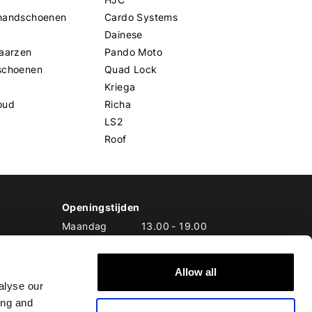
handschoenen
Cardo Systems
Dainese
aarzen
Pando Moto
schoenen
Quad Lock
Kriega
oud
Richa
LS2
Roof
Openingstijden
Maandag
13.00
-
19.00
Dinsdag
10.00
-
19.00
Woensdag
10.00
-
19.00
Allow all
Donderdag
10.00
-
20.00
alyse our
Vrijdag
10.00
-
20.00
Zaterdag
10.00
-
17.00
ing and