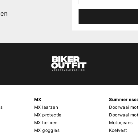
men
MX
Summer esse
es
MX laarzen
Doorwaai mot
MX protectie
Doorwaai mo
MX helmen
Motorjeans
MX goggles
Koelvest