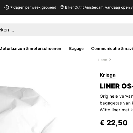
L
7 dagen
per week geopend
Biker Outfit Amsterdam:
vandaag open v
Motorlaarzen & motorschoenen
Bagage
Communicatie & navi
Home
Kriega
LINER OS
Originele verva
bagagetas van 
Witte liner met 
€ 22,50