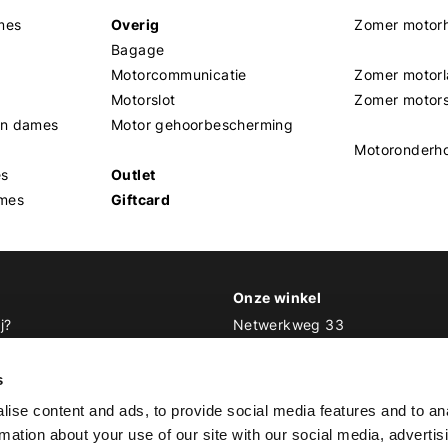
mes
Overig
Zomer motor
Bagage
Motorcommunicatie
Zomer motorl
Motorslot
Zomer motor
en dames
Motor gehoorbescherming
Motoronderh
es
Outlet
mes
Giftcard
Onze winkel
j?
Netwerkweg 33
1033 MV Amsterdam
 Biker Outfit
s
E
info@bikeroutfit.nl
ise content and ads, to provide social media features and to an
T 020 493 03 67
rmation about your use of our site with our social media, advertis