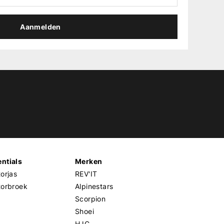
Aanmelden
ntials
Merken
orjas
REV'IT
torbroek
Alpinestars
Scorpion
Shoei
HJC