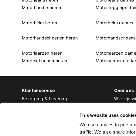
Motorhoodie heren
Motor leggings da
Motorhelm heren
Motorhelm dames
Motorhandschoenen heren
Motorhandschoen
Motorlaarzen heren
Motorlaarzen dam
Motorschoenen heren
Motorschoenen da
Klantenservice
Over ons
Bezorging & Levering
Wie zijn wi
Retourneren & Ruilen
Contact
Betalen
Werken bij
This website uses cookie
Bestellen & Voorraad
We use cookies to personal
Alle veelgestelde vragen
traffic. We also share info
Disclaimer