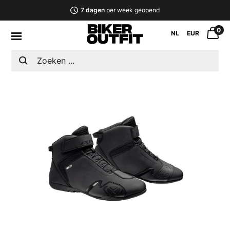
7 dagen
per week geopend
0
NL
EUR