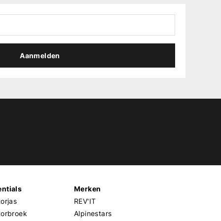
Aanmelden
ntials
Merken
orjas
REV'IT
torbroek
Alpinestars