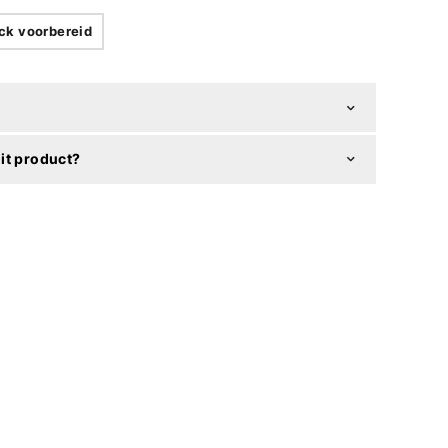
ck voorbereid
it product?