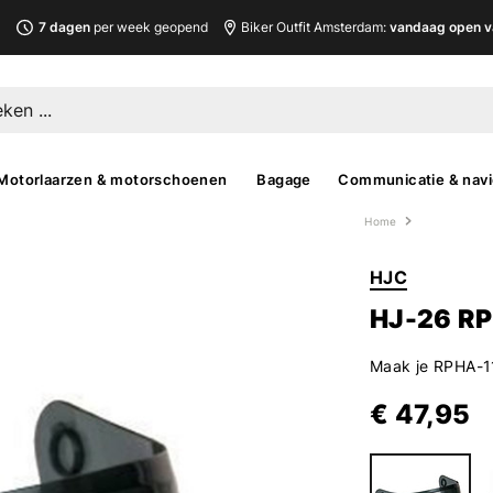
L
7 dagen
per week geopend
Biker Outfit Amsterdam:
vandaag open v
Motorlaarzen & motorschoenen
Bagage
Communicatie & navi
Home
HJC
HJ-26 RP
Maak je RPHA-11
€ 47,95