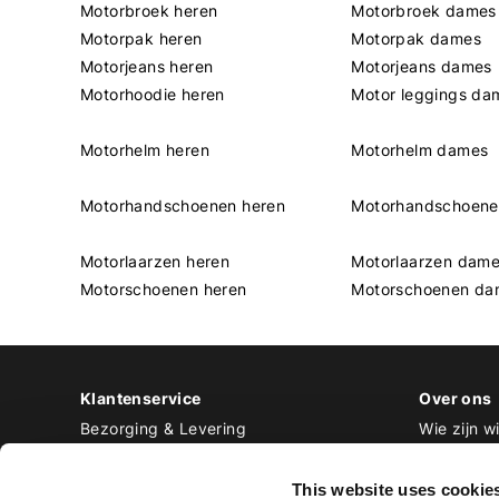
Motorbroek heren
Motorbroek dames
Motorpak heren
Motorpak dames
Motorjeans heren
Motorjeans dames
Motorhoodie heren
Motor leggings da
Motorhelm heren
Motorhelm dames
Motorhandschoenen heren
Motorhandschoen
Motorlaarzen heren
Motorlaarzen dam
Motorschoenen heren
Motorschoenen da
Klantenservice
Over ons
Bezorging & Levering
Wie zijn wi
Retourneren & Ruilen
Contact
Betalen
Werken bij
This website uses cookie