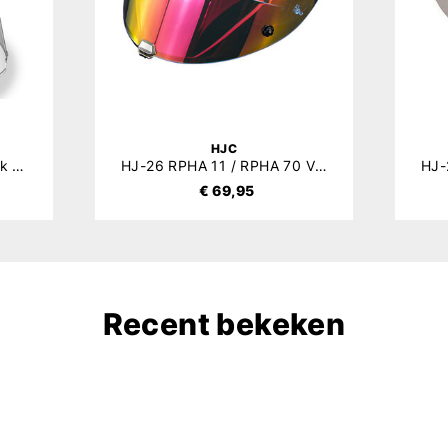
HJC
RPHA 11 / RPHA 70 Pinlock 120 (DKS161)
HJ-26 RPHA 11 / RPHA 70 Vizier Mirror
€ 69,95
Recent bekeken