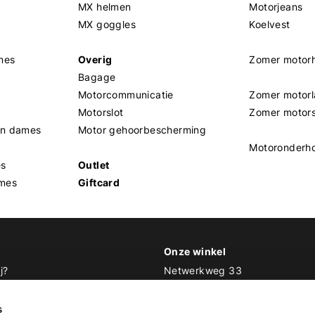
MX helmen
Motorjeans
MX goggles
Koelvest
mes
Overig
Zomer motor
Bagage
Motorcommunicatie
Zomer motorl
Motorslot
Zomer motor
en dames
Motor gehoorbescherming
Motoronderh
es
Outlet
mes
Giftcard
Onze winkel
j?
Netwerkweg 33
1033 MV Amsterdam
 Biker Outfit
s