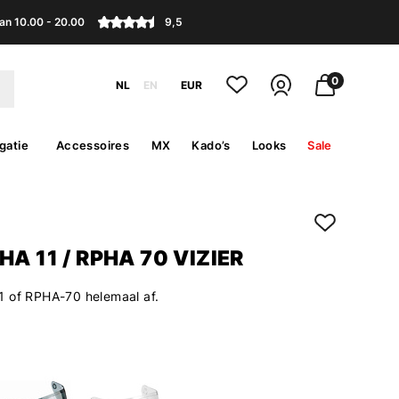
an 10.00 - 20.00
9,5
0
NL
EN
EUR
gatie
Accessoires
MX
Kado’s
Looks
Sale
HA 11 / RPHA 70 VIZIER
 of RPHA-70 helemaal af.