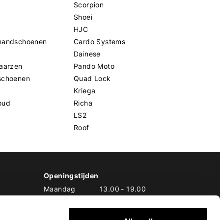
Scorpion
Shoei
HJC
handschoenen
Cardo Systems
Dainese
aarzen
Pando Moto
schoenen
Quad Lock
Kriega
oud
Richa
LS2
Roof
Openingstijden
Maandag
13.00
-
19.00
Dinsdag
10.00
-
19.00
Woensdag
10.00
-
19.00