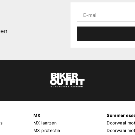
men
MX
Summer esse
es
MX laarzen
Doorwaai mot
MX protectie
Doorwaai mo