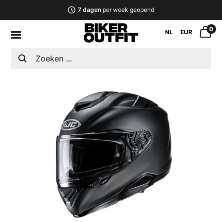
7 dagen
per week geopend
0
NL
EUR