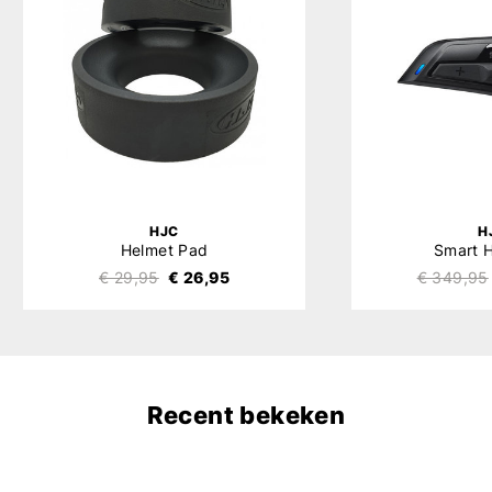
HJC
H
Helmet Pad
Smart 
€ 29,95
€ 26,95
€ 349,95
Recent bekeken