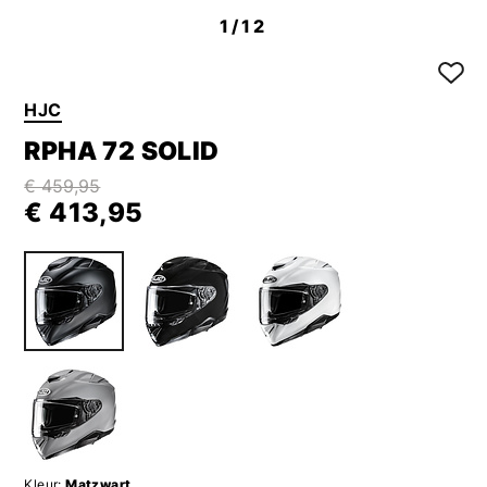
1
/12
HJC
RPHA 72 SOLID
€ 459,95
€ 413,95
Kleur:
Matzwart