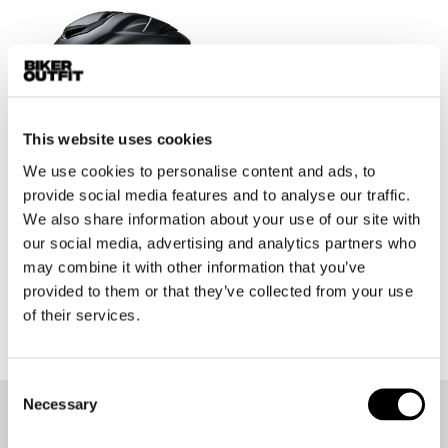
This website uses cookies
We use cookies to personalise content and ads, to
provide social media features and to analyse our traffic.
We also share information about your use of our site with
our social media, advertising and analytics partners who
HJC
RPHA 72 Solid
may combine it with other information that you’ve
€ 459,95
€ 413,95
provided to them or that they’ve collected from your use
of their services.
Consent
Necessary
Selection
Op de hoogte blijven?