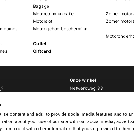
Bagage
Motorcommunicatie
Zomer motorl
Motorslot
Zomer motor
en dames
Motor gehoorbescherming
Motoronderh
es
Outlet
mes
Giftcard
Onze winkel
j?
Netwerkweg 33
1033 MV Amsterdam
 Biker Outfit
s
E
info@bikeroutfit.nl
ise content and ads, to provide social media features and to an
T 020 493 03 67
rmation about your use of our site with our social media, advertis
 combine it with other information that you’ve provided to them o