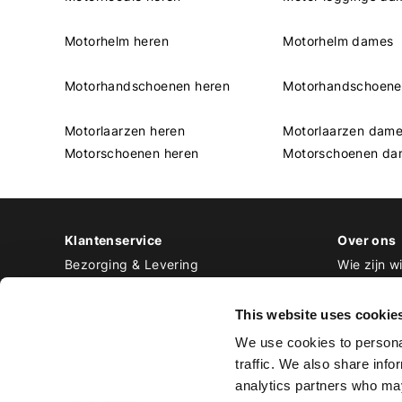
Motorhelm heren
Motorhelm dames
Motorhandschoenen heren
Motorhandschoen
Motorlaarzen heren
Motorlaarzen dam
Motorschoenen heren
Motorschoenen da
Klantenservice
Over ons
Bezorging & Levering
Wie zijn wi
Retourneren & Ruilen
Contact
Betalen
Werken bij
This website uses cookie
Bestellen & Voorraad
We use cookies to personal
Alle veelgestelde vragen
traffic. We also share info
Disclaimer
analytics partners who may
Algemene voorwaarden