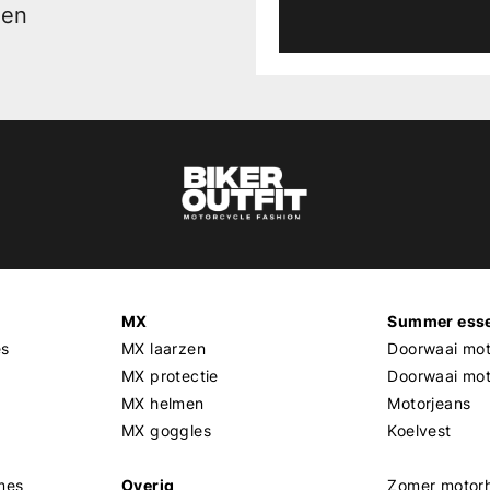
men
MX
Summer esse
es
MX laarzen
Doorwaai mot
MX protectie
Doorwaai mo
MX helmen
Motorjeans
MX goggles
Koelvest
mes
Overig
Zomer motor