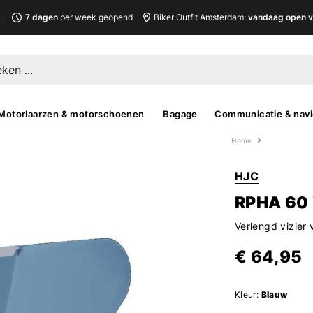
L
7 dagen
per week geopend
Biker Outfit Amsterdam:
vandaag open v
Motorlaarzen & motorschoenen
Bagage
Communicatie & navi
Home
HJC
RPHA 60 
Verlengd vizier
€ 64,95
Kleur:
Blauw