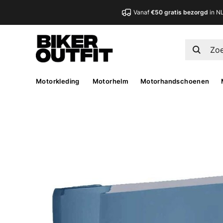
Vanaf
€50 gratis bezorgd
in N
Motorkleding
Motorhelm
Motorhandschoenen