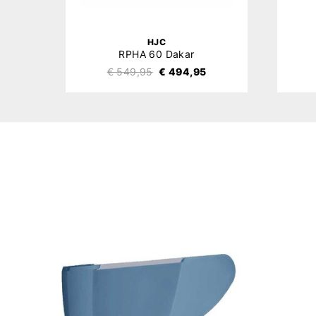
HJC
HJ-47 RPHA 60 Pinlock 120XLT (DKS602)
RPHA 60 Dakar
€ 549,95
€ 494,95