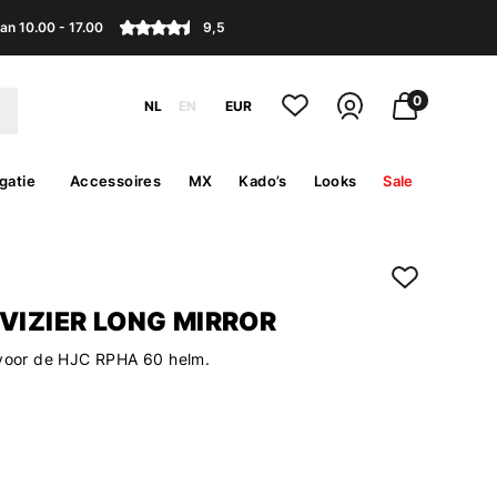
an 10.00 - 17.00
9,5
0
NL
EN
EUR
gatie
Accessoires
MX
Kado’s
Looks
Sale
VIZIER LONG MIRROR
 voor de HJC RPHA 60 helm.