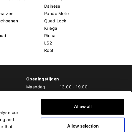
Dainese
aarzen
Pando Moto
schoenen
Quad Lock
Kriega
oud
Richa
LS2
Roof
Openingstijden
Maandag
13.00
-
19.00
Dinsdag
10.00
-
19.00
Woensdag
10.00
-
19.00
Donderdag
10.00
-
20.00
Allow all
alyse our
Vrijdag
10.00
-
20.00
Zaterdag
10.00
-
17.00
ing and
Zondag
10.00
-
17.00
Allow selection
r that