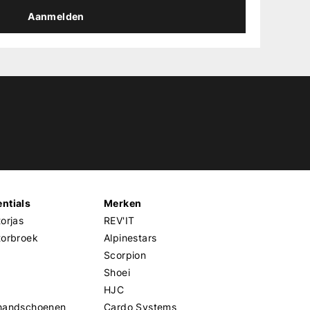
Aanmelden
ntials
Merken
orjas
REV'IT
torbroek
Alpinestars
Scorpion
Shoei
HJC
handschoenen
Cardo Systems