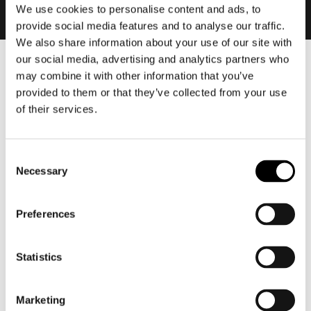
We use cookies to personalise content and ads, to
provide social media features and to analyse our traffic.
We also share information about your use of our site with
our social media, advertising and analytics partners who
Heren
may combine it with other information that you’ve
provided to them or that they’ve collected from your use
Motorkleding heren
of their services.
Motorjas heren
Motorbroek heren
Motorpak heren
Consent
Motorjeans heren
Necessary
Selection
Motorhoodie heren
Preferences
Motorhelm heren
Statistics
Motorhandschoenen heren
Marketing
Motorlaarzen heren