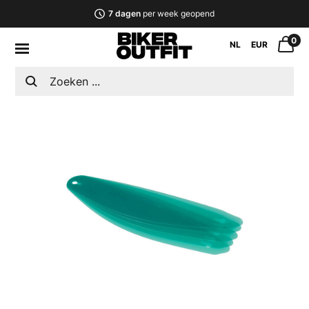
7 dagen
per week geopend
0
NL
EUR