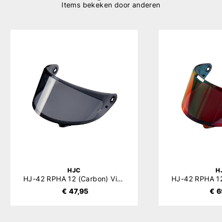
Items bekeken door anderen
HJC
H
HJ-42 RPHA 12 (Carbon) Vizier
€ 47,95
€ 6