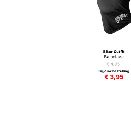
Biker Outfit
Balaclava
€ 4,95
Bij jouw bestelling
€ 3,95