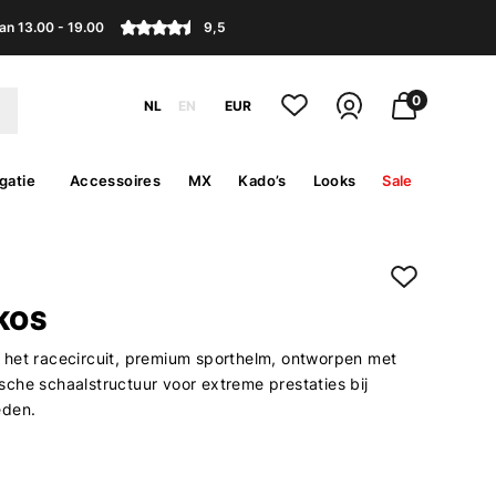
an 13.00 - 19.00
9,5
0
NL
EN
EUR
gatie
Accessoires
MX
Kado’s
Looks
Sale
 KOS
het racecircuit, premium sporthelm, ontworpen met
che schaalstructuur voor extreme prestaties bij
eden.
5