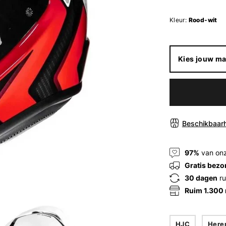
Kleur:
Rood-wit
Kies jouw ma
Beschikbaarh
97%
van onz
Gratis bezo
30 dagen
ru
Ruim 1.300
HJC
Here