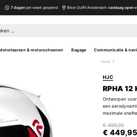
L
7 dagen
per week geopend
Biker Outfit Amsterdam:
vandaag open v
Motorlaarzen & motorschoenen
Bagage
Communicatie & navi
Home
HJC
RPHA 12
Ontworpen voor 
een aerodynamis
maximale snelh
€ 499,95
€ 449,9