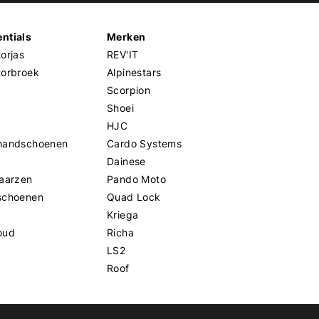
ntials
Merken
orjas
REV'IT
torbroek
Alpinestars
Scorpion
Shoei
HJC
handschoenen
Cardo Systems
Dainese
aarzen
Pando Moto
schoenen
Quad Lock
Kriega
oud
Richa
LS2
Roof