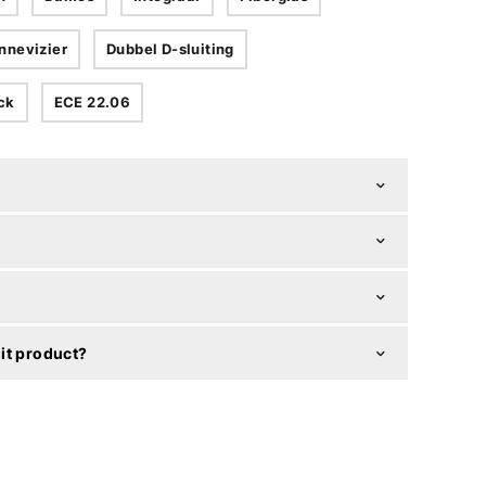
nnevizier
Dubbel D-sluiting
ock
ECE 22.06
it product?