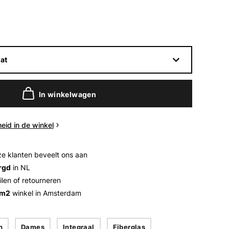
at
In winkelwagen
eid in de winkel
e klanten beveelt ons aan
rgd
in NL
ilen of retourneren
 m2
winkel in Amsterdam
n
Dames
Integraal
Fiberglas