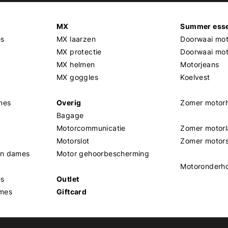
MX
Summer esse
es
MX laarzen
Doorwaai mot
MX protectie
Doorwaai mo
MX helmen
Motorjeans
MX goggles
Koelvest
mes
Overig
Zomer motor
Bagage
Motorcommunicatie
Zomer motorl
Motorslot
Zomer motor
en dames
Motor gehoorbescherming
Motoronderh
es
Outlet
mes
Giftcard