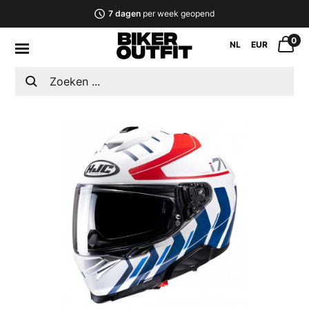
7 dagen
per week geopend
0
NL
EUR