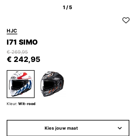
1
/5
HJC
I71 SIMO
€ 269,95
€ 242,95
Kleur:
Wit-rood
Kies jouw maat