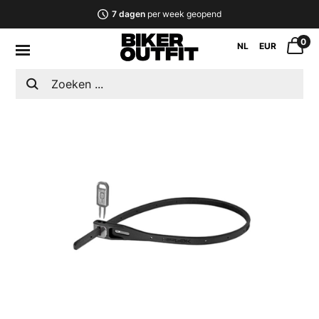
7 dagen
per week geopend
0
NL
EUR