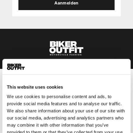
Aanmelden
Heren
This website uses cookies
Motorkleding heren
We use cookies to personalise content and ads, to
Motorjas heren
provide social media features and to analyse our traffic.
Motorbroek heren
We also share information about your use of our site with
Motorpak heren
our social media, advertising and analytics partners who
may combine it with other information that you’ve
Motorjeans heren
provided to them or that they’ve collected from your use