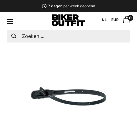
7 dagen
per week geopend
0
NL
EUR