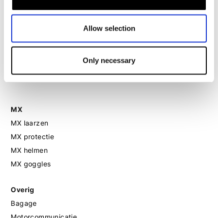
Motorhelm dames
Allow selection
Motorhandschoenen dames
Only necessary
Motorlaarzen dames
Motorschoenen dames
MX
MX laarzen
MX protectie
MX helmen
MX goggles
Overig
Bagage
Motorcommunicatie