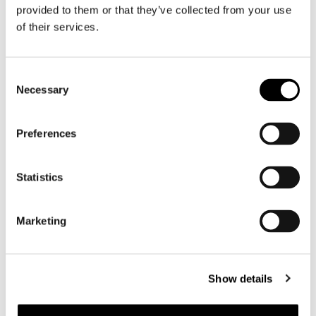
Motorjeans heren
provided to them or that they’ve collected from your use
Motorhoodie heren
of their services.
Motorhelm heren
Consent
Necessary
Selection
Motorhandschoenen heren
Preferences
Motorlaarzen heren
Motorschoenen heren
Statistics
Dames
Marketing
Motorkleding dames
Motorjas dames
Motorbroek dames
Show details
Motorpak dames
Motorjeans dames