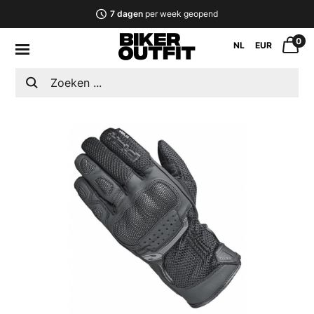
7 dagen
per week geopend
0
NL
EUR