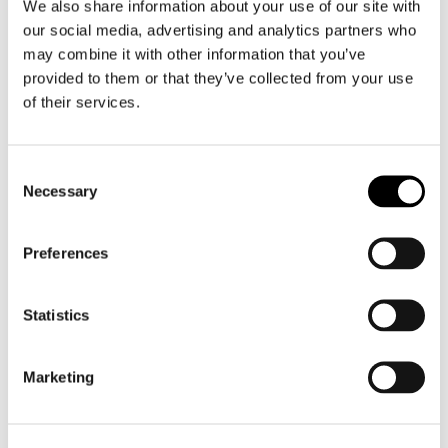
We also share information about your use of our site with
Motorkleding heren
our social media, advertising and analytics partners who
Motorjas heren
may combine it with other information that you’ve
provided to them or that they’ve collected from your use
Motorbroek heren
of their services.
Motorpak heren
Motorjeans heren
Motorhoodie heren
Consent
Necessary
Selection
Motorhelm heren
Preferences
Motorhandschoenen heren
Statistics
Motorlaarzen heren
Motorschoenen heren
Marketing
Dames
Motorkleding dames