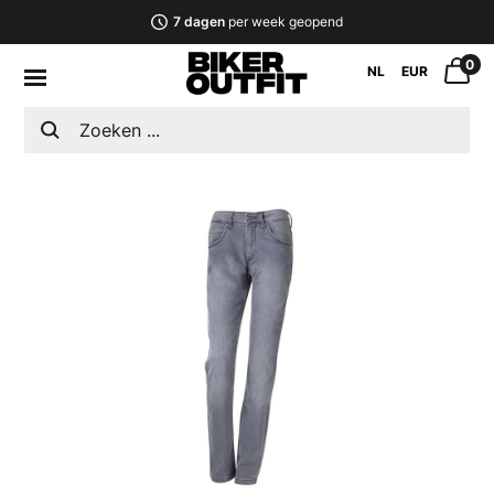
7 dagen
per week geopend
0
NL
EUR