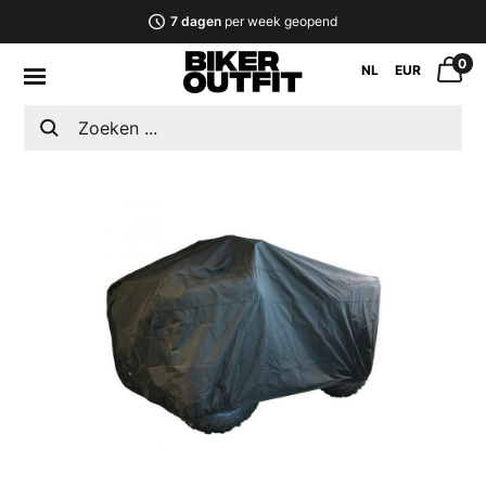
7 dagen
per week geopend
0
NL
EUR