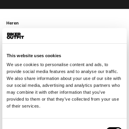
Heren
Motorkleding heren
Motorjas heren
Motorbroek heren
Motorpak heren
This website uses cookies
Motorjeans heren
We use cookies to personalise content and ads, to
Motorhoodie heren
provide social media features and to analyse our traffic.
We also share information about your use of our site with
our social media, advertising and analytics partners who
Motorhelm heren
may combine it with other information that you’ve
provided to them or that they’ve collected from your use
Motorhandschoenen heren
of their services.
Motorlaarzen heren
Motorschoenen heren
Consent