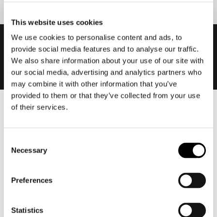
This website uses cookies
We use cookies to personalise content and ads, to
provide social media features and to analyse our traffic.
We also share information about your use of our site with
our social media, advertising and analytics partners who
may combine it with other information that you’ve
provided to them or that they’ve collected from your use
of their services.
Heren
Motorkleding heren
Consent
Motorjas heren
Necessary
Selection
Motorbroek heren
Motorpak heren
Preferences
Motorjeans heren
Motorhoodie heren
Statistics