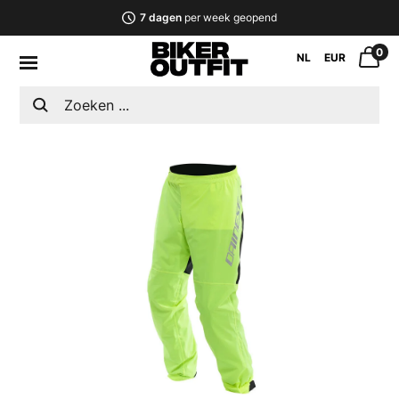
7 dagen
per week geopend
0
NL
EUR