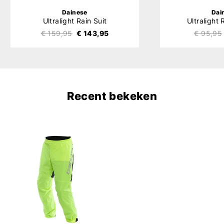
Dainese
Dai
Ultralight Rain Suit
Ultralight
€ 159,95
€ 143,95
€ 95,95
Recent bekeken