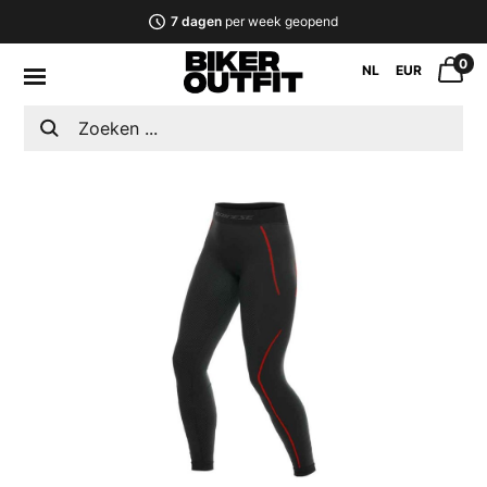
7 dagen
per week geopend
0
NL
EUR