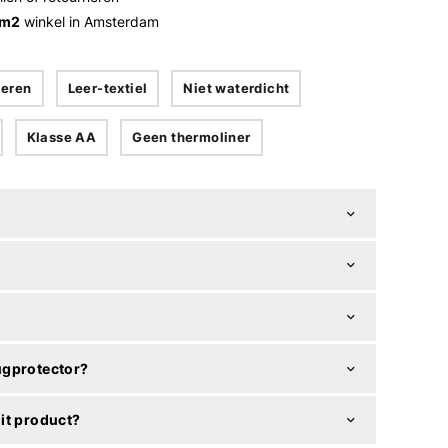
 m2
winkel in Amsterdam
eren
Leer-textiel
Niet waterdicht
Klasse AA
Geen thermoliner
ugprotector?
it product?