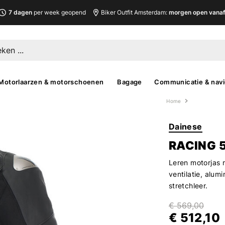
7 dagen
per week geopend
Biker Outfit Amsterdam:
morgen open vanaf 
Motorlaarzen & motorschoenen
Bagage
Communicatie & navi
Home
Dainese
RACING 
Leren motorjas 
ventilatie, alum
stretchleer.
€ 569,00
€ 512,10