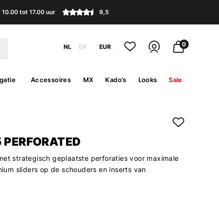
10.00 tot 17.00 uur
9,5
0
NL
EN
EUR
gatie
Accessoires
MX
Kado’s
Looks
Sale
5 PERFORATED
met strategisch geplaatste perforaties voor maximale
inium sliders op de schouders en inserts van