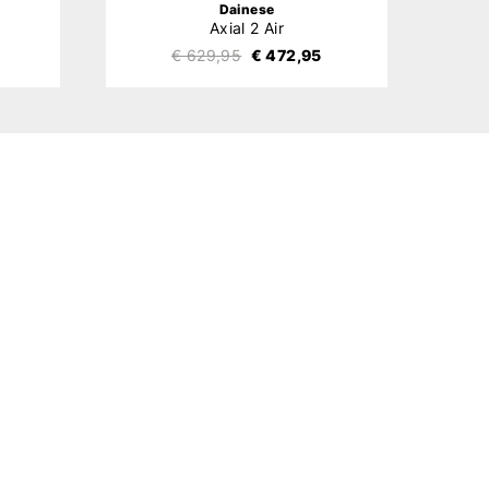
Dainese
Axial 2 Air
P
€ 629,95
€ 472,95