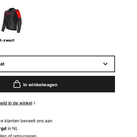
t-zwart
at
In winkelwagen
eid in de winkel
e klanten beveelt ons aan
rgd
in NL
ilen of retourneren