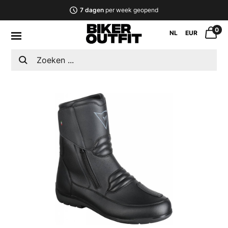
7 dagen
per week geopend
0
NL
EUR