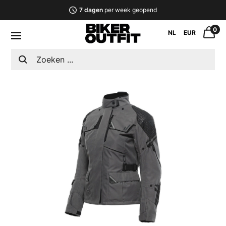
7 dagen
per week geopend
0
NL
EUR