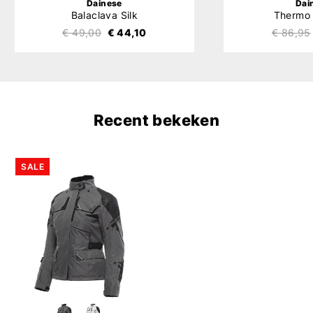
Dainese
Dai
Balaclava Silk
Thermo
€ 49,00
€ 44,10
€ 86,95
Recent bekeken
SALE