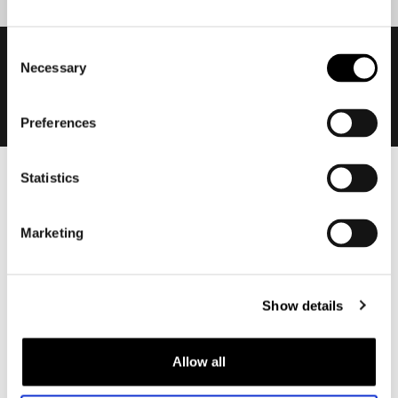
Consent
Necessary
Selection
Preferences
Statistics
Heren
Motorkleding heren
Marketing
Motorjas heren
Motorbroek heren
Motorpak heren
Show details
Motorjeans heren
Motorhoodie heren
Allow all
Motorhelm heren